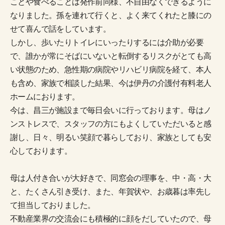
ことや食べることは発作前同様、不自由なくできるように
なりました。孫を連れて行くと、よく来てくれたと膝にの
せて喜んで話をしています。
しかし、歩いたりトイレにいったりするには介助が必要
で、誰かが常にそばにいないと転倒するリスクがとても高
い状態のため、急性期の病院やリハビリ病院を経て、本人
も含め、家族で相談した結果、今は伊丹の介護付有料老人
ホームにおります。
今は、昌三が施設まで毎日会いに行っております。母はノ
ンストレスで、スタッフの方にもよくしていただいると感
謝し、日々、明るい笑顔で暮らしており、家族としても安
心しております。
母は人付き合いが大好きで、同窓会の理事を、中・高・大
と、たくさん引き受け、また、年賀状や、お歳暮は率先し
て担当しておりました。
不動産業界の交流会にも積極的に顔をだしていたので、母