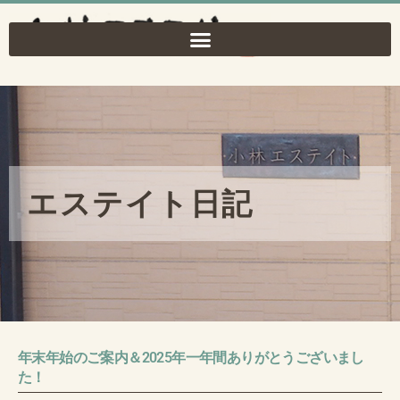
内
容
を
ス
キ
ッ
プ
エステイト日記
年末年始のご案内＆2025年一年間ありがとうございまし
た！