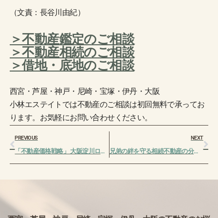
（文責：長谷川由紀）
＞不動産鑑定のご相談
＞不動産相続のご相談
＞借地・底地のご相談
西宮・芦屋・神戸・尼崎・宝塚・伊丹・大阪
小林エステイトでは不動産のご相談は初回無料で承ってお
ります。お気軽にお問い合わせください。
Prev
Ne
PREVIOUS
NEXT
「不動産価格戦略」 大阪淀川ロータリークラブ様で例会卓話させていただきました。
兄弟の絆を守る相続不動産の分け方