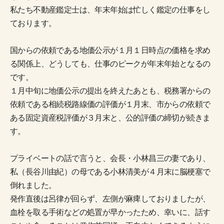
私たち不動産鑑定士は、年末年始は忙しく鑑定の仕事をし
ております。
国からの依頼である地価公示が１月１日時点の価格を求め
る関係上、どうしても、仕事のピークが年末年始となるの
です。
１月中旬に地価公示の提出を終えたあとも、税務署からの
依頼である相続税路線価の評価が１月末、市からの依頼で
ある固定資産税評価が３月末と、公的評価の締切が続きま
す。
プライベートの話で言うと、会長・小林昌三の妻であり、
私（長谷川由紀）の母である小林清美が４月末に脳梗塞で
倒れました。
発作直後は呂律が回らず、左側が麻痺しておりましたが、
血栓を取る手術などの処置が早かったため、幸いに、話す